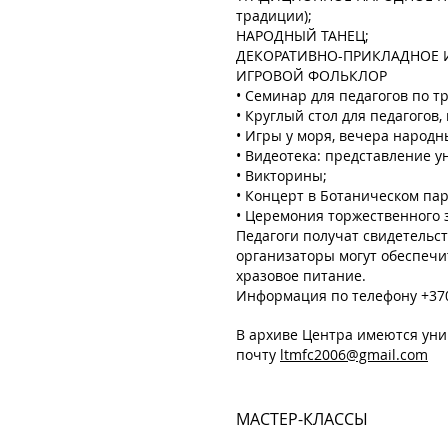
традиции);
НАРОДНЫЙ ТАНЕЦ;
ДЕКОРАТИВНО-ПРИКЛАДНОЕ ИСК
ИГРОВОЙ ФОЛЬКЛОР
• Семинар для педагогов по т
• Круглый стол для педагого
• Игры у моря, вечера народн
• Видеотека: представление 
• Викторины;
• Концерт в Ботаническом парк
• Церемония торжественного 
Педагоги получат свидетельст
организаторы могут обеспечит
хразовое питание.
Информация по телефону +3706
В архиве Центра имеются уник
почту
ltmfc2006@gmail.com
МАСТЕР-КЛАССЫ