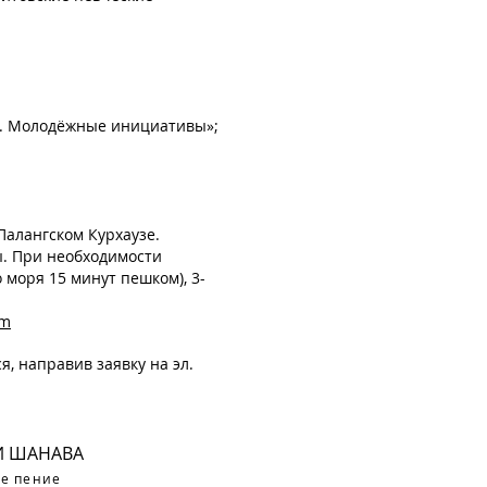
ры. Молодёжные инициативы»;
Палангском Курхаузе.
ы. При необходимости
 моря 15 минут пешком), 3-
om
, направив заявку на эл.
И ШАНАВА
ое пение