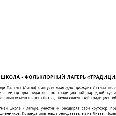
 ФОЛЬКЛОРА И
ЭТНОГРАФИИ
НАЛЬНЫХ МЕНЬШИНСТВ ЛИТВЫ
РИЯТИЯ
WORLD MUSIC
ДЕЯТЕЛЬНОСТЬ
ГАЛЕРЕЯ
КОН
 ШКОЛА - ФОЛЬКЛОРНЫЙ ЛАГЕРЬ «ТРАДИЦИ
оде Паланга (Литва) в августе ежегодно проходит Летняя тво
е семинар для педагогов по традиционной народной культ
иональных меньшинств Литвы, Школа славянской традиционно
тней школе - лагере, участники расширят свой кругозор, п
шленников. Команда опытных преподавателей из Литвы, Польш