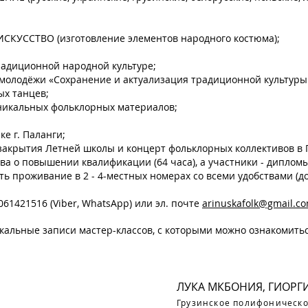
УССТВО (изготовление элементов народного костюма);
радиционной народной культуре;
в, молодёжи «Сохранение и актуализация традиционной культу
ых танцев;
уникальных фольклорных материалов;
е г. Паланги;
закрытия Летней школы и концерт фольклорных коллективов в 
ва о повышении квалификации (64 часа), а участники - диплом
ь проживание в 2 - 4-местных номерах со всеми удобствами (до
1421516 (Viber, WhatsApp) или эл. почте
arinuskafolk@gmail.c
альные записи мастер-классов, с которыми можно ознакомиться
ЛУКА МКБОНИЯ, ГИОРГ
Грузинское полифоническ