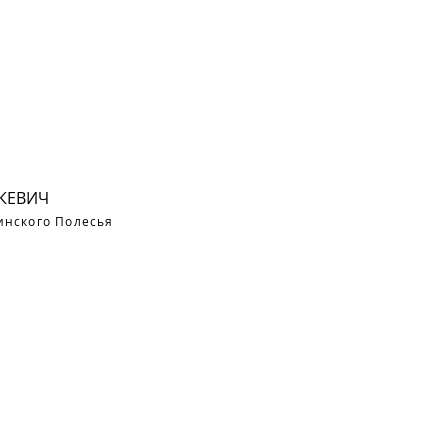
КЕВИЧ
инского Полесья