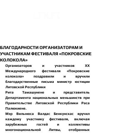
ЦЕНТР ФОЛЬКЛОРА И
ЭТНОГРАФИИ
НАЦИОНАЛЬНЫХ МЕНЬШИНСТВ ЛИТВЫ
БЛАГОДАРНОСТИ ОРГАНИЗАТОРАМ И
УЧАСТНИКАМ ФЕСТИВАЛЯ «ПОКРОВСКИЕ
КОЛОКОЛА»
Организаторов и участников ХХ 
Международного фестиваля 
«Покровские 
колокола»
 поздравили и вручили 
благодарственные письма министр юстиции 
Литовской Республики 
Рита Тамашунене и представитель 
Департамента национальных меньшинств при 
Правительстве Литовской Республики Раса 
Палюкиене.
Мэр Вильнюса Валдас Бенкунскас вручил 
каждому участнику фестиваля, включая 
зарубежных гостей и коллективы 
многонациональной Литвы, отобранных 